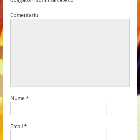
i
g
Comentariu
a
t
i
o
n
Nume
*
Email
*