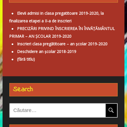
Elevii admisi in clasa pregatitoare 2019-2020, la
finalizarea etapei a II-a de inscrieri
PRECIZĂRI PRIVIND ÎNSCRIEREA ÎN ÎNVĂȚĂMÂNTUL
PRIMAR – AN ȘCOLAR 2019-2020
Inscrieri clasa pregătitoare – an școlar 2019-2020
Deschidere an școlar 2018-2019
(fără titlu)
Search
C
a
u