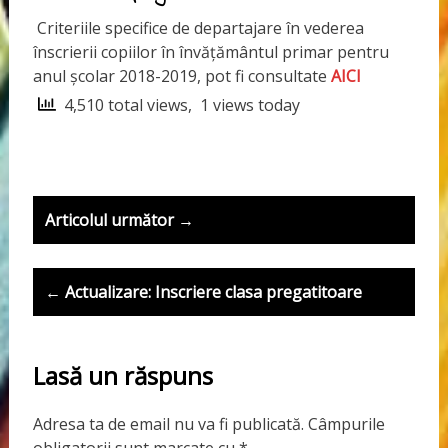
Criteriile specifice de departajare în vederea
înscrierii copiilor în învățământul primar pentru
anul școlar 2018-2019, pot fi consultate
AICI
4,510 total views, 1 views today
P
Articolul următor →
o
s
← Actualizare: Inscriere clasa pregatitoare
t
n
Lasă un răspuns
a
v
Adresa ta de email nu va fi publicată.
Câmpurile
obligatorii sunt marcate cu
*