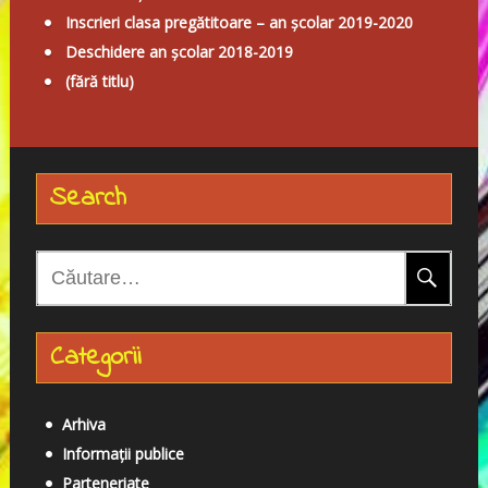
Inscrieri clasa pregătitoare – an școlar 2019-2020
Deschidere an școlar 2018-2019
(fără titlu)
Search
C
a
u
Categorii
t
ă
d
Arhiva
u
Informații publice
p
Parteneriate